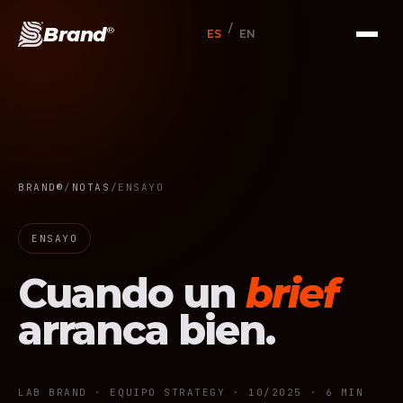
/
Brand
®
ES
EN
BRAND®
/
NOTAS
/
ENSAYO
ENSAYO
Cuando un
brief
arranca bien.
LAB BRAND · EQUIPO STRATEGY ·
10/2025
· 6 MIN