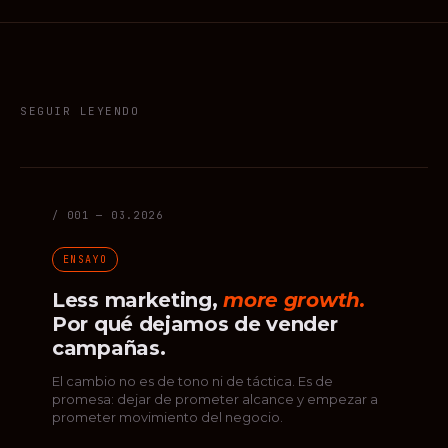
SEGUIR LEYENDO
/ 001 — 03.2026
ENSAYO
Less marketing,
more growth.
Por qué dejamos de vender
campañas.
El cambio no es de tono ni de táctica. Es de
promesa: dejar de prometer alcance y empezar a
prometer movimiento del negocio.