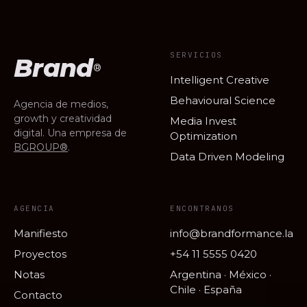
SERVICIOS
Brand
®
Intelligent Creative
Behavioural Science
Agencia de medios,
growth y creatividad
Media Invest
digital. Una empresa de
Optimization
BGROUP®
.
Data Driven Modeling
AGENCIA
ENCONTRANOS
Manifiesto
info@brandformance.la
Proyectos
+54 11 5555 0420
Notas
Argentina · México ·
Chile · España
Contacto