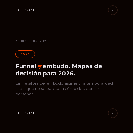
LAB BRAND
→
/ 006 — 09.2025
ENSAYO
Funnel
≠
embudo. Mapas de
decisión para 2026.
La metáfora del embudo asume una temporalidad
lineal que no se parece a cómo deciden las
personas.
LAB BRAND
→