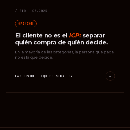
/ 010 — 05.2025
OPINIÓN
El cliente no es el
ICP:
separar
quién compra de quién decide.
En la mayoría de las categorías, la persona que paga
no es la que decide.
LAB BRAND · EQUIPO STRATEGY
→