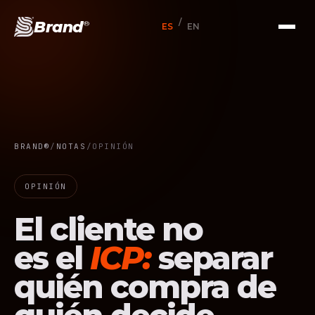
/
Brand
®
ES
EN
BRAND®
/
NOTAS
/
OPINIÓN
OPINIÓN
El cliente no
es el
ICP:
separar
quién compra de