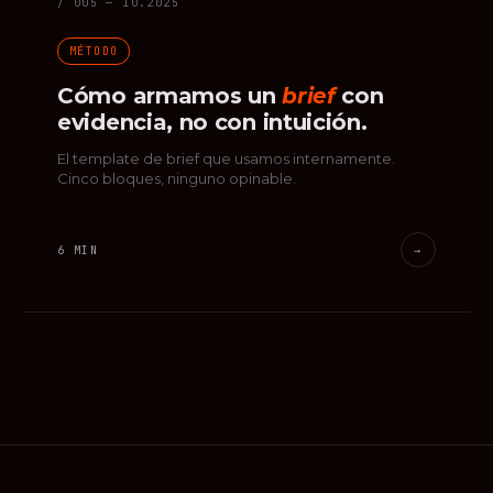
/ 005 — 10.2025
MÉTODO
Cómo armamos un
brief
con
evidencia, no con intuición.
El template de brief que usamos internamente.
Cinco bloques, ninguno opinable.
6 MIN
→