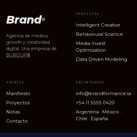
SERVICIOS
Brand
®
Intelligent Creative
Behavioural Science
Agencia de medios,
growth y creatividad
Media Invest
digital. Una empresa de
Optimization
BGROUP®
.
Data Driven Modeling
AGENCIA
ENCONTRANOS
Manifiesto
info@brandformance.la
Proyectos
+54 11 5555 0420
Notas
Argentina · México ·
Chile · España
Contacto