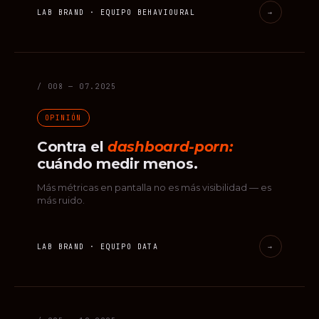
LAB BRAND · EQUIPO BEHAVIOURAL
→
/ 008 — 07.2025
OPINIÓN
Contra el
dashboard-porn:
cuándo medir menos.
Más métricas en pantalla no es más visibilidad — es
más ruido.
LAB BRAND · EQUIPO DATA
→