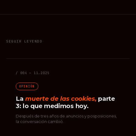
SEGUIR LEYENDO
/ 004 — 11.2025
OPINIÓN
La
muerte de las cookies,
parte
3: lo que medimos hoy.
Después de tres años de anuncios y posposiciones,
la conversación cambió.