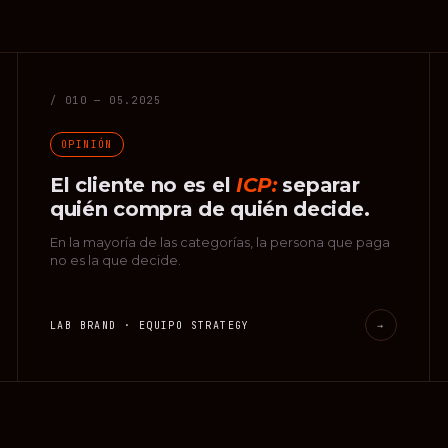
/ 010 — 05.2025
OPINIÓN
El cliente no es el
ICP:
separar
quién compra de quién decide.
En la mayoría de las categorías, la persona que paga
no es la que decide.
LAB BRAND · EQUIPO STRATEGY
→