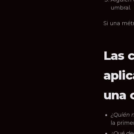
umbral.
Si una métr
Las 
apli
una 
¿Quién m
la primer
¿Qué dec