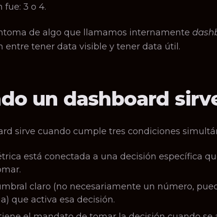
fue: 3 o 4.
síntoma de algo que llamamos internamente
dash
 entre tener data visible y tener data útil.
do un dashboard sirve
rd sirve cuando cumple tres condiciones simultá
rica está conectada a una decisión específica qu
omar.
mbral claro (no necesariamente un número, pue
a) que activa esa decisión.
tiene el mandato de tomar la decisión cuando se a