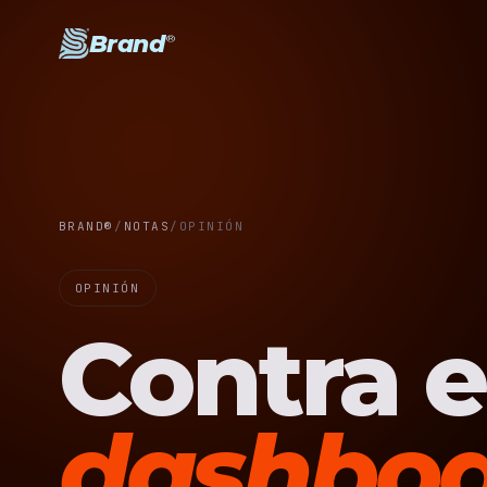
Brand
®
BRAND®
/
NOTAS
/
OPINIÓN
OPINIÓN
Contra e
dashboa