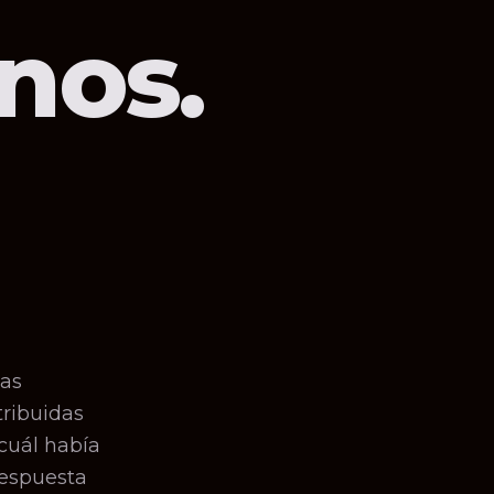
nos.
las
tribuidas
cuál había
respuesta