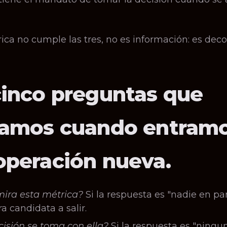
ica no cumple las tres, no es información: es deco
cinco preguntas que
camos cuando entramo
operación nueva.
ira esta métrica?
Si la respuesta es "nadie en part
a candidata a salir.
isión se toma con ella?
Si la respuesta es "ningun