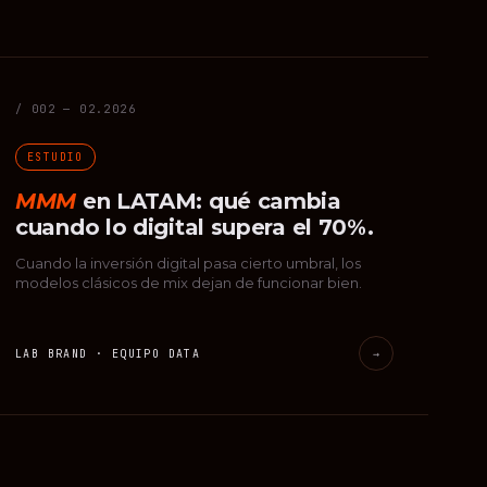
/ 002 — 02.2026
ESTUDIO
MMM
en LATAM: qué cambia
cuando lo digital supera el 70%.
Cuando la inversión digital pasa cierto umbral, los
modelos clásicos de mix dejan de funcionar bien.
LAB BRAND · EQUIPO DATA
→