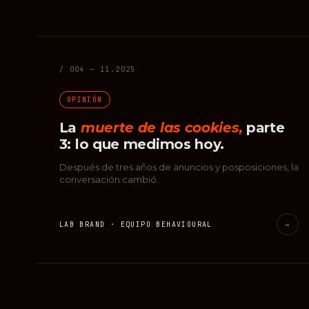
/ 004 — 11.2025
OPINIÓN
La
muerte de las cookies,
parte
3: lo que medimos hoy.
Después de tres años de anuncios y posposiciones, la
conversación cambió.
LAB BRAND · EQUIPO BEHAVIOURAL
→