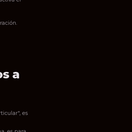
ración.
s a
icular", es
a, es para