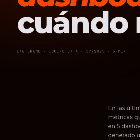
cuándo 
LAB BRAND · EQUIPO DATA ·
07/2025
· 5 MIN
En las últi
métricas qu
en 5 dashb
generado un