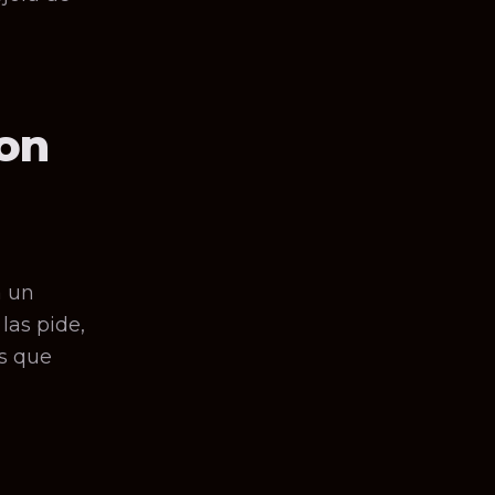
con
a un
las pide,
as que