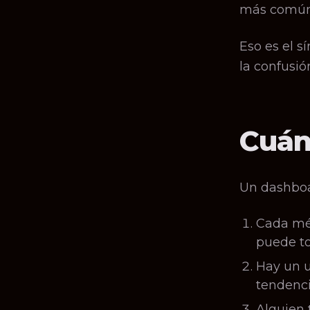
más común 
Eso es el 
la confusión
Cuán
Un dashboa
Cada mét
puede t
Hay un u
tendenci
Alguien 