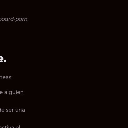
board-porn
:
.
neas:
e alguien
de ser una
ctiva el