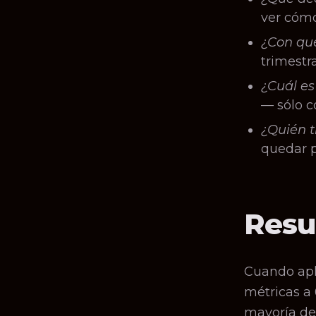
ver cómo
¿Con qué
trimestr
¿Cuál es
— sólo c
¿Quién 
quedar p
Resul
Cuando apl
métricas a 
mayoría de