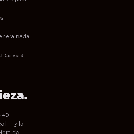
es
genera nada
rica va a
ieza.
0-40
al — y la
jora de