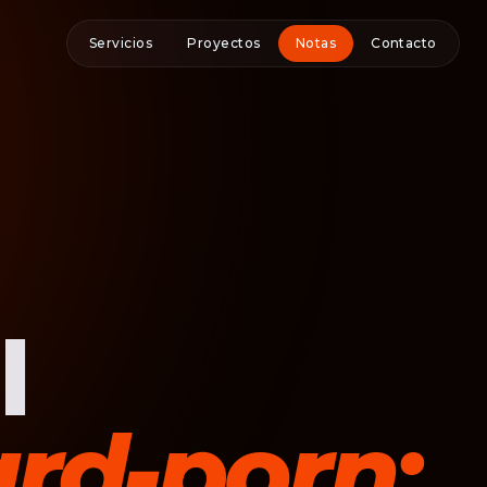
Servicios
Proyectos
Notas
Contacto
l
rd-porn: