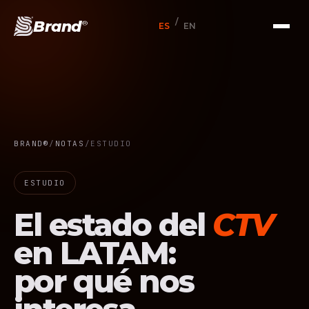
/
Brand
®
ES
EN
BRAND®
/
NOTAS
/
ESTUDIO
ESTUDIO
El estado del
CTV
en LATAM:
por qué nos