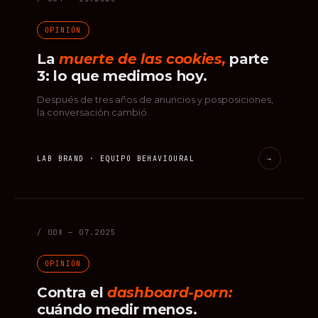
OPINIÓN
La
muerte de las cookies,
parte
3: lo que medimos hoy.
Después de tres años de anuncios y posposiciones,
la conversación cambió.
LAB BRAND · EQUIPO BEHAVIOURAL
→
/ 008 — 07.2025
OPINIÓN
Contra el
dashboard-porn:
cuándo medir menos.