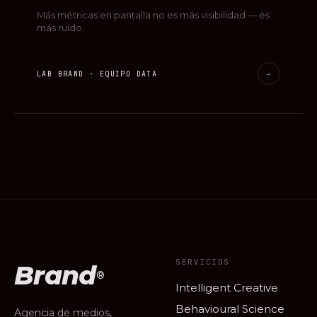
Más métricas en pantalla no es más visibilidad — es
más ruido.
LAB BRAND · EQUIPO DATA
→
SERVICIOS
Brand
®
Intelligent Creative
Behavioural Science
Agencia de medios,