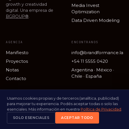
growth y creatividad
Media Invest
digital. Una empresa de
Optimization
BGROUP®
.
Data Driven Modeling
AGENCIA
ENCONTRANOS
Manifiesto
info@brandformance.la
Proyectos
+54 11 5555 0420
Notas
Argentina · México ·
Chile · España
Contacto
Usamos cookies propias y de terceros (analítica, publicidad)
para mejorar tu experiencia. Podés aceptar todas o solo las
esenciales. Más información en nuestra
Política de Privacidad
.
© 2026
PRIVACIDAD
TÉRMINOS
PENSADO CON DATOS.
SOLO ESENCIALES
ACEPTAR TODO
BGROUP®
.
HECHO CON CARIÑO.