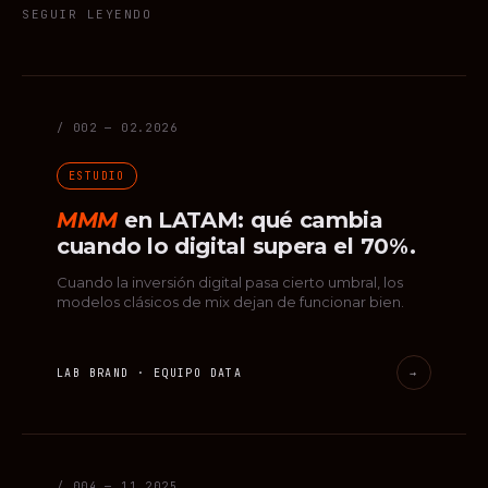
SEGUIR LEYENDO
/ 002 — 02.2026
ESTUDIO
MMM
en LATAM: qué cambia
cuando lo digital supera el 70%.
Cuando la inversión digital pasa cierto umbral, los
modelos clásicos de mix dejan de funcionar bien.
LAB BRAND · EQUIPO DATA
→
/ 004 — 11.2025