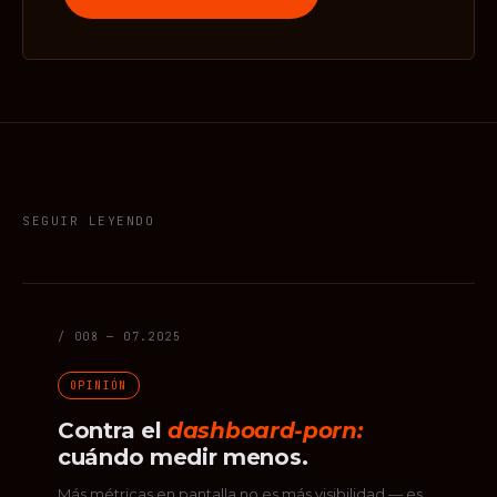
SEGUIR LEYENDO
/ 008 — 07.2025
OPINIÓN
Contra el
dashboard-porn:
cuándo medir menos.
Más métricas en pantalla no es más visibilidad — es