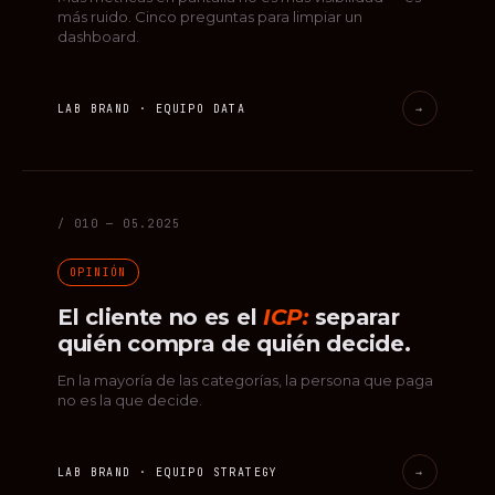
más ruido. Cinco preguntas para limpiar un
dashboard.
LAB BRAND · EQUIPO DATA
→
/ 010 — 05.2025
OPINIÓN
El cliente no es el
ICP:
separar
quién compra de quién decide.
En la mayoría de las categorías, la persona que paga
no es la que decide.
LAB BRAND · EQUIPO STRATEGY
→