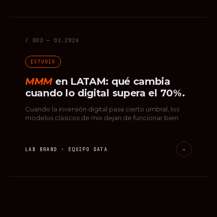
/ 002 — 02.2026
ESTUDIO
MMM
en LATAM: qué cambia
cuando lo digital supera el 70%.
Cuando la inversión digital pasa cierto umbral, los
modelos clásicos de mix dejan de funcionar bien.
LAB BRAND · EQUIPO DATA
→