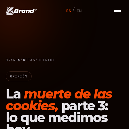
/
Brand
®
ES
EN
BRAND®
/
NOTAS
/
OPINIÓN
OPINIÓN
La
muerte de las
cookies,
parte 3:
lo que medimos