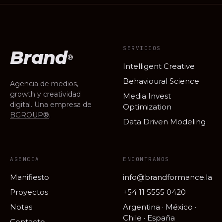
SERVICIOS
Brand
®
Intelligent Creative
Behavioural Science
Agencia de medios,
growth y creatividad
Media Invest
digital. Una empresa de
Optimization
BGROUP®
.
Data Driven Modeling
AGENCIA
ENCONTRANOS
Manifiesto
info@brandformance.la
Proyectos
+54 11 5555 0420
Notas
Argentina · México ·
Chile · España
Contacto