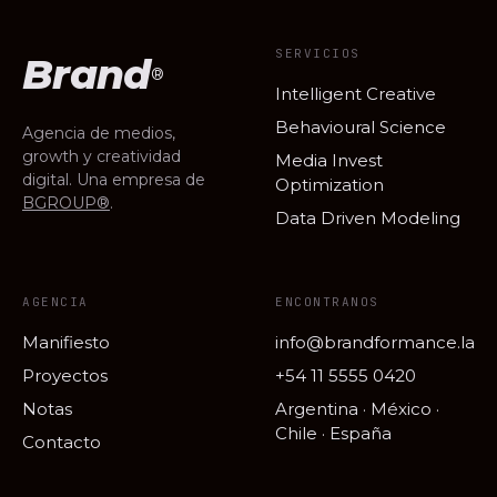
SERVICIOS
Brand
®
Intelligent Creative
Behavioural Science
Agencia de medios,
growth y creatividad
Media Invest
digital. Una empresa de
Optimization
BGROUP®
.
Data Driven Modeling
AGENCIA
ENCONTRANOS
Manifiesto
info@brandformance.la
Proyectos
+54 11 5555 0420
Notas
Argentina · México ·
Chile · España
Contacto