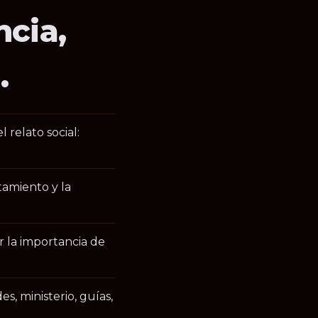
cia,
.
relato social:
atamiento y la
r la importancia de
s, ministerio, guías,