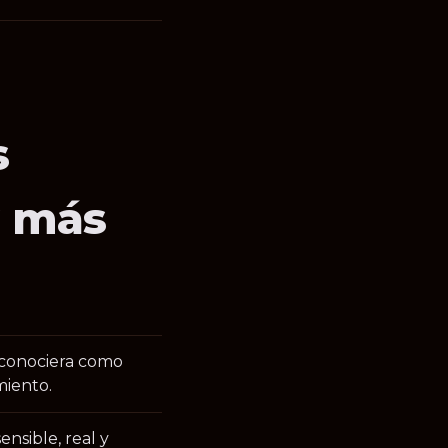
s
y más
reconociera como
iento.
nsible, real y