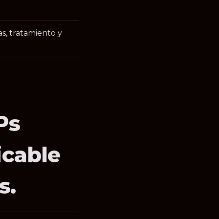
s, tratamiento y
Ps
icable
s.