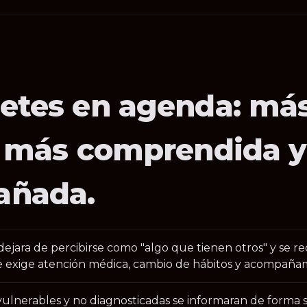
betes en agenda: má
e, más comprendida 
añada.
dejara de percibirse como "algo que tienen otros" y se 
exige atención médica, cambio de hábitos y acompañam
ulnerables y no diagnosticadas se informaran de forma se