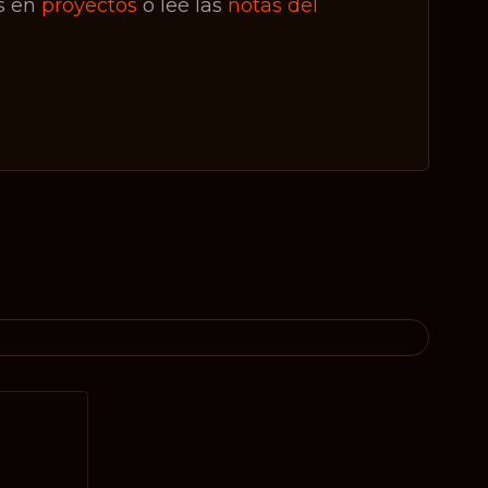
s en
proyectos
o leé las
notas del