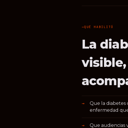
QUÉ HABILITÓ
La dia
visibl
acomp
Que la diabetes 
enfermedad que 
Que audiencias v