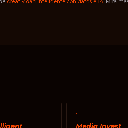
 de
creatividad inteligente con datos e IA
. Mirá má
MIO
lligent
Media Invest