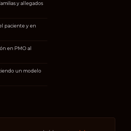
milias y allegados
l paciente y en
sión en PMO al
eciendo un modelo