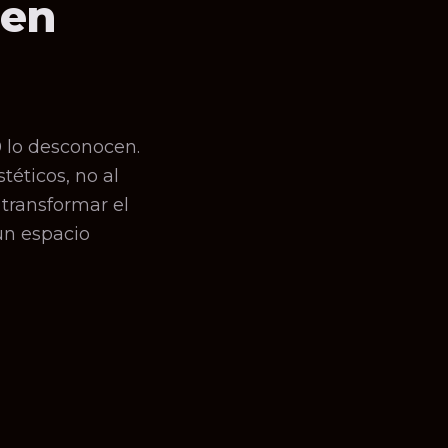
 en
0 lo desconocen.
téticos, no al
 transformar el
un espacio