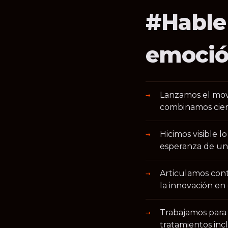
#Hable
emoció
Lanzamos el movi
combinamos cienci
Hicimos visible l
esperanza de una
Articulamos cont
la innovación en 
Trabajamos para l
tratamientos inc