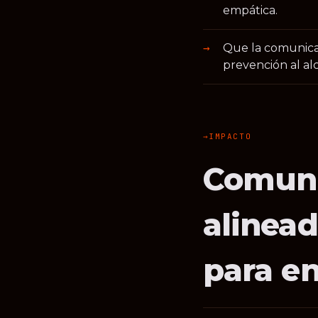
empática.
Que la comunicac
prevención al al
IMPACTO
Comuni
alinead
para e