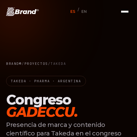
/
Brand
®
ES
EN
BRAND®
/
PROYECTOS
/
TAKEDA
TAKEDA · PHARMA · ARGENTINA
Congreso
GADECCU.
Presencia de marca y contenido
científico para Takeda en el congreso