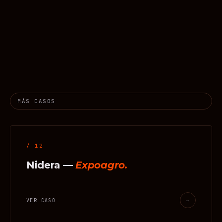
MÁS CASOS
/ 12
Nidera —
Expoagro.
VER CASO
→