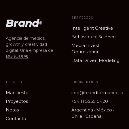
SERVICIOS
Brand
®
Intelligent Creative
Behavioural Science
Agencia de medios,
growth y creatividad
Media Invest
digital. Una empresa de
Optimization
BGROUP®
.
Data Driven Modeling
AGENCIA
ENCONTRANOS
Manifiesto
info@brandformance.la
Proyectos
+54 11 5555 0420
Notas
Argentina · México ·
Chile · España
Contacto