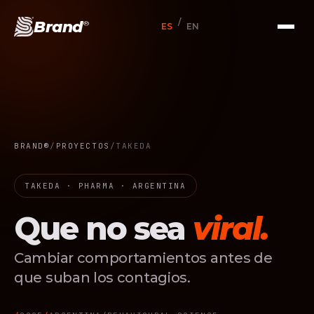
/
Brand
®
ES
EN
BRAND®
/
PROYECTOS
/
TAKEDA
TAKEDA · PHARMA · ARGENTINA
Que no sea
viral.
Cambiar comportamientos antes de
que suban los contagios.