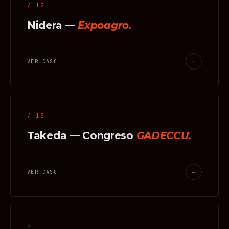
/ 12
Nidera —
Expoagro.
VER CASO
→
/ 13
Takeda — Congreso
GADECCU.
VER CASO
→
↗